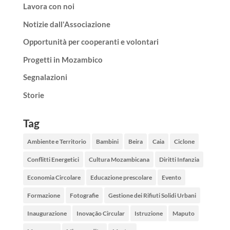
Lavora con noi
Notizie dall'Associazione
Opportunità per cooperanti e volontari
Progetti in Mozambico
Segnalazioni
Storie
Tag
Ambiente e Territorio
Bambini
Beira
Caia
Ciclone
Conflitti Energetici
Cultura Mozambicana
Diritti Infanzia
Economia Circolare
Educazione prescolare
Evento
Formazione
Fotografie
Gestione dei Rifiuti Solidi Urbani
Inaugurazione
Inovação Circular
Istruzione
Maputo