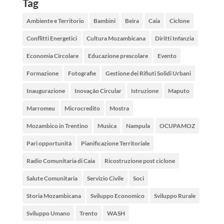
Tag
Ambiente e Territorio
Bambini
Beira
Caia
Ciclone
Conflitti Energetici
Cultura Mozambicana
Diritti Infanzia
Economia Circolare
Educazione prescolare
Evento
Formazione
Fotografie
Gestione dei Rifiuti Solidi Urbani
Inaugurazione
Inovação Circular
Istruzione
Maputo
Marromeu
Microcredito
Mostra
Mozambico in Trentino
Musica
Nampula
OCUPAMOZ
Pari opportunità
Pianificazione Territoriale
Radio Comunitaria di Caia
Ricostruzione post ciclone
Salute Comunitaria
Servizio Civile
Soci
Storia Mozambicana
Sviluppo Economico
Sviluppo Rurale
Sviluppo Umano
Trento
WASH