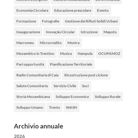
Economia Circolare
Educazione prescolare
Evento
Formazione
Fotografie
Gestione dei Rifiuti Solidi Urbani
Inaugurazione
Inovação Circular
Istruzione
Maputo
Marromeu
Microcredito
Mostra
Mozambico in Trentino
Musica
Nampula
OCUPAMOZ
Pari opportunità
Pianificazione Territoriale
Radio Comunitaria di Caia
Ricostruzione post ciclone
Salute Comunitaria
Servizio Civile
Soci
Storia Mozambicana
Sviluppo Economico
Sviluppo Rurale
Sviluppo Umano
Trento
WASH
Archivio annuale
2026