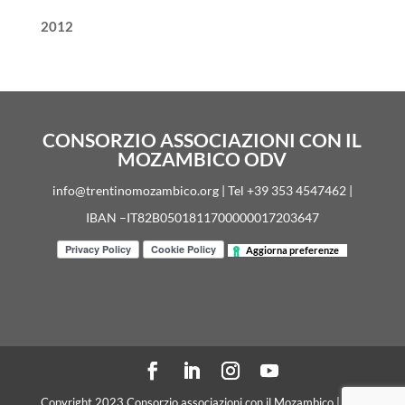
2012
CONSORZIO ASSOCIAZIONI CON IL
MOZAMBICO ODV
info@trentinomozambico.org | Tel +39 353 4547462 |
IBAN –IT82B0501811700000017203647
Aggiorna preferenze
Copyright 2023 Consorzio associazioni con il Mozambico | C. F.