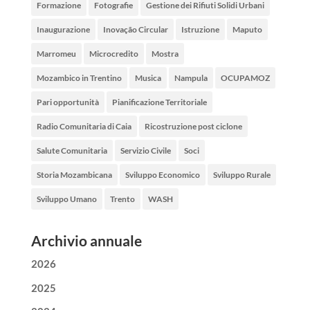
Formazione
Fotografie
Gestione dei Rifiuti Solidi Urbani
Inaugurazione
Inovação Circular
Istruzione
Maputo
Marromeu
Microcredito
Mostra
Mozambico in Trentino
Musica
Nampula
OCUPAMOZ
Pari opportunità
Pianificazione Territoriale
Radio Comunitaria di Caia
Ricostruzione post ciclone
Salute Comunitaria
Servizio Civile
Soci
Storia Mozambicana
Sviluppo Economico
Sviluppo Rurale
Sviluppo Umano
Trento
WASH
Archivio annuale
2026
2025