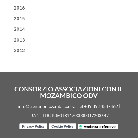
2016
2015
2014
2013
2012
CONSORZIO ASSOCIAZIONI CON IL
MOZAMBICO ODV
info@trentinomozambico.org | Tel +39 353 4547462 |
IBAN –IT82B0501811700000017203647
Aggiorna preferenze