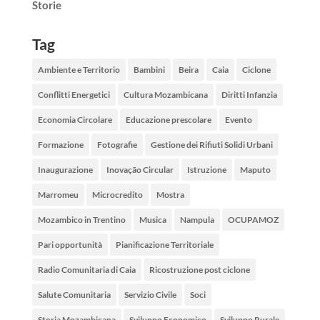
Storie
Tag
Ambiente e Territorio
Bambini
Beira
Caia
Ciclone
Conflitti Energetici
Cultura Mozambicana
Diritti Infanzia
Economia Circolare
Educazione prescolare
Evento
Formazione
Fotografie
Gestione dei Rifiuti Solidi Urbani
Inaugurazione
Inovação Circular
Istruzione
Maputo
Marromeu
Microcredito
Mostra
Mozambico in Trentino
Musica
Nampula
OCUPAMOZ
Pari opportunità
Pianificazione Territoriale
Radio Comunitaria di Caia
Ricostruzione post ciclone
Salute Comunitaria
Servizio Civile
Soci
Storia Mozambicana
Sviluppo Economico
Sviluppo Rurale