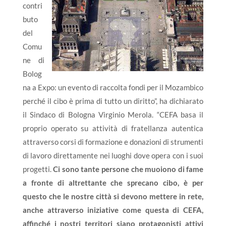
contri
buto
del
Comu
ne di
Bolog
na a Expo: un evento di raccolta fondi per il Mozambico
perché il cibo è prima di tutto un diritto”, ha dichiarato
il Sindaco di Bologna Virginio Merola. “CEFA basa il
proprio operato su attività di fratellanza autentica
attraverso corsi di formazione e donazioni di strumenti
di lavoro direttamente nei luoghi dove opera con i suoi
progetti.
Ci sono tante persone che muoiono di fame
a fronte di altrettante che sprecano cibo, è per
questo che le nostre città si devono mettere in rete,
anche attraverso iniziative come questa di CEFA,
affinché i nostri territori siano protagonisti attivi