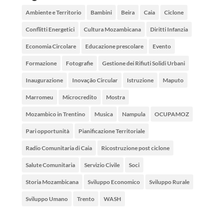
Ambiente e Territorio
Bambini
Beira
Caia
Ciclone
Conflitti Energetici
Cultura Mozambicana
Diritti Infanzia
Economia Circolare
Educazione prescolare
Evento
Formazione
Fotografie
Gestione dei Rifiuti Solidi Urbani
Inaugurazione
Inovação Circular
Istruzione
Maputo
Marromeu
Microcredito
Mostra
Mozambico in Trentino
Musica
Nampula
OCUPAMOZ
Pari opportunità
Pianificazione Territoriale
Radio Comunitaria di Caia
Ricostruzione post ciclone
Salute Comunitaria
Servizio Civile
Soci
Storia Mozambicana
Sviluppo Economico
Sviluppo Rurale
Sviluppo Umano
Trento
WASH