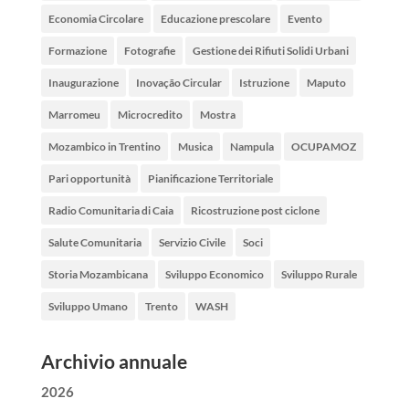
Economia Circolare
Educazione prescolare
Evento
Formazione
Fotografie
Gestione dei Rifiuti Solidi Urbani
Inaugurazione
Inovação Circular
Istruzione
Maputo
Marromeu
Microcredito
Mostra
Mozambico in Trentino
Musica
Nampula
OCUPAMOZ
Pari opportunità
Pianificazione Territoriale
Radio Comunitaria di Caia
Ricostruzione post ciclone
Salute Comunitaria
Servizio Civile
Soci
Storia Mozambicana
Sviluppo Economico
Sviluppo Rurale
Sviluppo Umano
Trento
WASH
Archivio annuale
2026