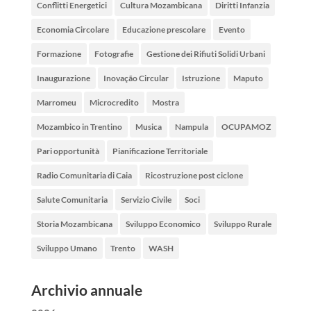
Conflitti Energetici
Cultura Mozambicana
Diritti Infanzia
Economia Circolare
Educazione prescolare
Evento
Formazione
Fotografie
Gestione dei Rifiuti Solidi Urbani
Inaugurazione
Inovação Circular
Istruzione
Maputo
Marromeu
Microcredito
Mostra
Mozambico in Trentino
Musica
Nampula
OCUPAMOZ
Pari opportunità
Pianificazione Territoriale
Radio Comunitaria di Caia
Ricostruzione post ciclone
Salute Comunitaria
Servizio Civile
Soci
Storia Mozambicana
Sviluppo Economico
Sviluppo Rurale
Sviluppo Umano
Trento
WASH
Archivio annuale