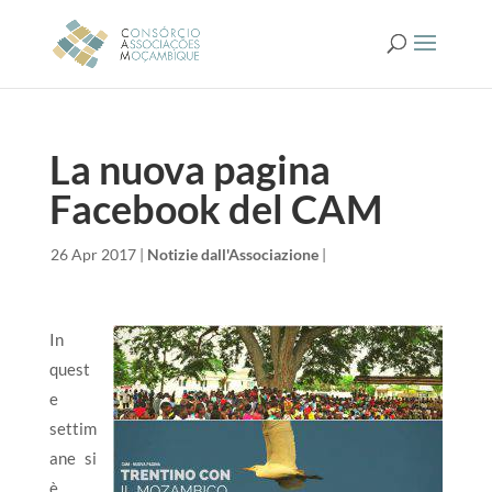
La nuova pagina
Facebook del CAM
da
|
26 Apr 2017
|
Notizie dall'Associazione
|
In
quest
e
settim
ane si
è