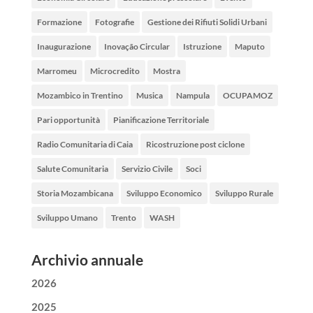
Formazione
Fotografie
Gestione dei Rifiuti Solidi Urbani
Inaugurazione
Inovação Circular
Istruzione
Maputo
Marromeu
Microcredito
Mostra
Mozambico in Trentino
Musica
Nampula
OCUPAMOZ
Pari opportunità
Pianificazione Territoriale
Radio Comunitaria di Caia
Ricostruzione post ciclone
Salute Comunitaria
Servizio Civile
Soci
Storia Mozambicana
Sviluppo Economico
Sviluppo Rurale
Sviluppo Umano
Trento
WASH
Archivio annuale
2026
2025