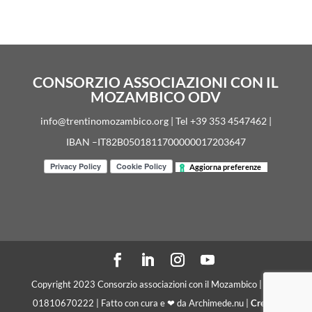
CONSORZIO ASSOCIAZIONI CON IL
MOZAMBICO ODV
info@trentinomozambico.org | Tel +39 353 4547462 |
IBAN –IT82B0501811700000017203647
Aggiorna preferenze
Copyright 2023 Consorzio associazioni con il Mozambico | C. F.
01810670222 | Fatto con cura e ❤ da Archimede.nu |
Crediti