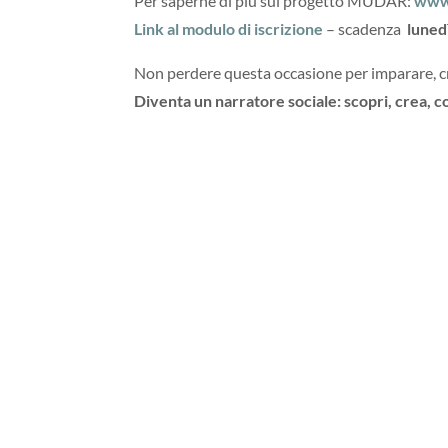
Per saperne di più sul progetto MUDAR:
www
Link al modulo di iscrizione
– scadenza
luned
Non perdere questa occasione per imparare, cre
Diventa un narratore sociale: scopri, crea, c