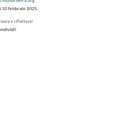
.mudarbeira.org
ì 10 febbraio 2025
.
are e riflettere!
ondividi!