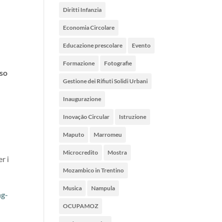
Diritti Infanzia
Economia Circolare
Educazione prescolare
Evento
Formazione
Fotografie
sso
Gestione dei Rifiuti Solidi Urbani
Inaugurazione
Inovação Circular
Istruzione
Maputo
Marromeu
Microcredito
Mostra
r i
Mozambico in Trentino
Musica
Nampula
ng-
OCUPAMOZ