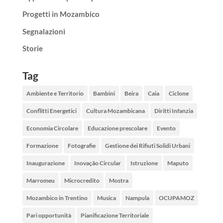
Progetti in Mozambico
Segnalazioni
Storie
Tag
Ambiente e Territorio
Bambini
Beira
Caia
Ciclone
Conflitti Energetici
Cultura Mozambicana
Diritti Infanzia
Economia Circolare
Educazione prescolare
Evento
Formazione
Fotografie
Gestione dei Rifiuti Solidi Urbani
Inaugurazione
Inovação Circular
Istruzione
Maputo
Marromeu
Microcredito
Mostra
Mozambico in Trentino
Musica
Nampula
OCUPAMOZ
Pari opportunità
Pianificazione Territoriale