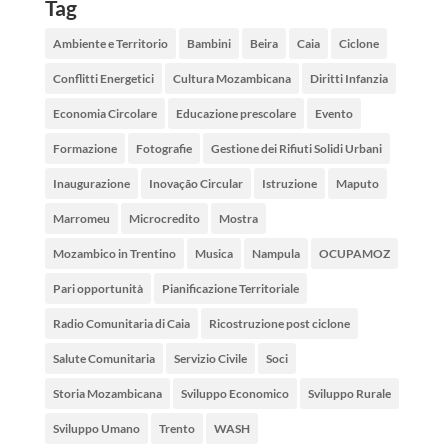
Tag
Ambiente e Territorio
Bambini
Beira
Caia
Ciclone
Conflitti Energetici
Cultura Mozambicana
Diritti Infanzia
Economia Circolare
Educazione prescolare
Evento
Formazione
Fotografie
Gestione dei Rifiuti Solidi Urbani
Inaugurazione
Inovação Circular
Istruzione
Maputo
Marromeu
Microcredito
Mostra
Mozambico in Trentino
Musica
Nampula
OCUPAMOZ
Pari opportunità
Pianificazione Territoriale
Radio Comunitaria di Caia
Ricostruzione post ciclone
Salute Comunitaria
Servizio Civile
Soci
Storia Mozambicana
Sviluppo Economico
Sviluppo Rurale
Sviluppo Umano
Trento
WASH