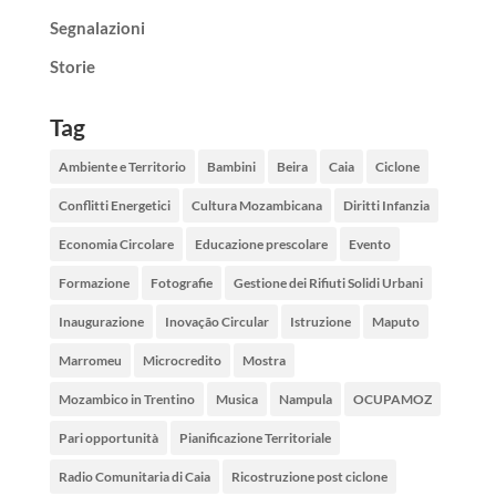
Segnalazioni
Storie
Tag
Ambiente e Territorio
Bambini
Beira
Caia
Ciclone
Conflitti Energetici
Cultura Mozambicana
Diritti Infanzia
Economia Circolare
Educazione prescolare
Evento
Formazione
Fotografie
Gestione dei Rifiuti Solidi Urbani
Inaugurazione
Inovação Circular
Istruzione
Maputo
Marromeu
Microcredito
Mostra
Mozambico in Trentino
Musica
Nampula
OCUPAMOZ
Pari opportunità
Pianificazione Territoriale
Radio Comunitaria di Caia
Ricostruzione post ciclone