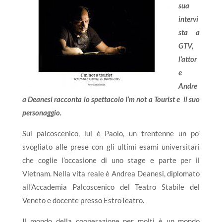
sua
intervi
sta a
GTV,
l’attor
e
Andre
a Deanesi racconta lo spettacolo I’m not a Tourist e il suo
personaggio.
Sul palcoscenico, lui è Paolo, un trentenne un po’
svogliato alle prese con gli ultimi esami universitari
che coglie l’occasione di uno stage e parte per il
Vietnam. Nella vita reale è Andrea Deanesi, diplomato
all’Accademia Palcoscenico del Teatro Stabile del
Veneto e docente presso EstroTeatro.
Il mondo della cooperazione per molti è un mondo