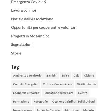
Emergenza Covid-19
Lavora con noi
Notizie dall'Associazione
Opportunità per cooperanti e volontari
Progetti in Mozambico
Segnalazioni
Storie
Tag
Ambiente e Territorio
Bambini
Beira
Caia
Ciclone
Conflitti Energetici
Cultura Mozambicana
Diritti Infanzia
Economia Circolare
Educazione prescolare
Evento
Formazione
Fotografie
Gestione dei Rifiuti Solidi Urbani
Inaugurazione
Inovação Circular
Istruzione
Maputo