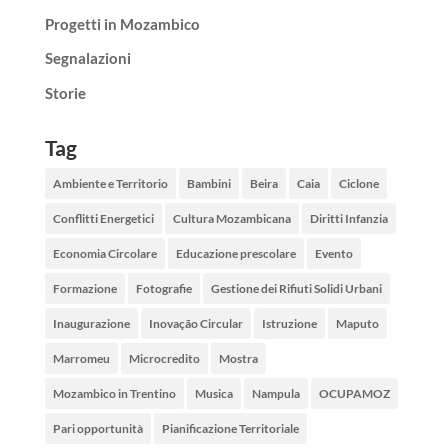
Progetti in Mozambico
Segnalazioni
Storie
Tag
Ambiente e Territorio
Bambini
Beira
Caia
Ciclone
Conflitti Energetici
Cultura Mozambicana
Diritti Infanzia
Economia Circolare
Educazione prescolare
Evento
Formazione
Fotografie
Gestione dei Rifiuti Solidi Urbani
Inaugurazione
Inovação Circular
Istruzione
Maputo
Marromeu
Microcredito
Mostra
Mozambico in Trentino
Musica
Nampula
OCUPAMOZ
Pari opportunità
Pianificazione Territoriale