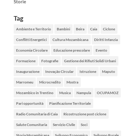
Storie
Tag
Ambiente e Territorio
Bambini
Beira
Caia
Ciclone
Conflitti Energetici
Cultura Mozambicana
Diritti Infanzia
Economia Circolare
Educazione prescolare
Evento
Formazione
Fotografie
Gestione dei Rifiuti Solidi Urbani
Inaugurazione
Inovação Circular
Istruzione
Maputo
Marromeu
Microcredito
Mostra
Mozambico in Trentino
Musica
Nampula
OCUPAMOZ
Pari opportunità
Pianificazione Territoriale
Radio Comunitaria di Caia
Ricostruzione post ciclone
Salute Comunitaria
Servizio Civile
Soci
Storia Mozambicana
Sviluppo Economico
Sviluppo Rurale