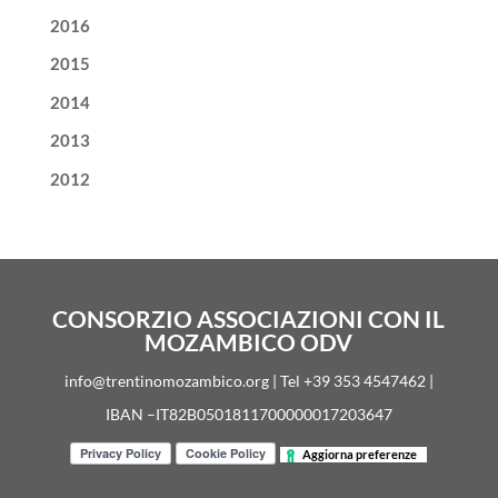
2016
2015
2014
2013
2012
CONSORZIO ASSOCIAZIONI CON IL
MOZAMBICO ODV
info@trentinomozambico.org | Tel +39 353 4547462 |
IBAN –IT82B0501811700000017203647
Aggiorna preferenze