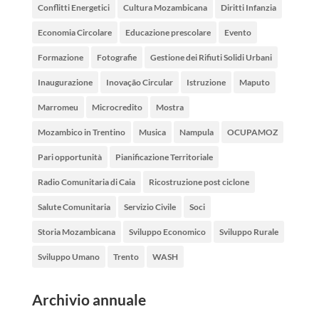
Conflitti Energetici
Cultura Mozambicana
Diritti Infanzia
Economia Circolare
Educazione prescolare
Evento
Formazione
Fotografie
Gestione dei Rifiuti Solidi Urbani
Inaugurazione
Inovação Circular
Istruzione
Maputo
Marromeu
Microcredito
Mostra
Mozambico in Trentino
Musica
Nampula
OCUPAMOZ
Pari opportunità
Pianificazione Territoriale
Radio Comunitaria di Caia
Ricostruzione post ciclone
Salute Comunitaria
Servizio Civile
Soci
Storia Mozambicana
Sviluppo Economico
Sviluppo Rurale
Sviluppo Umano
Trento
WASH
Archivio annuale