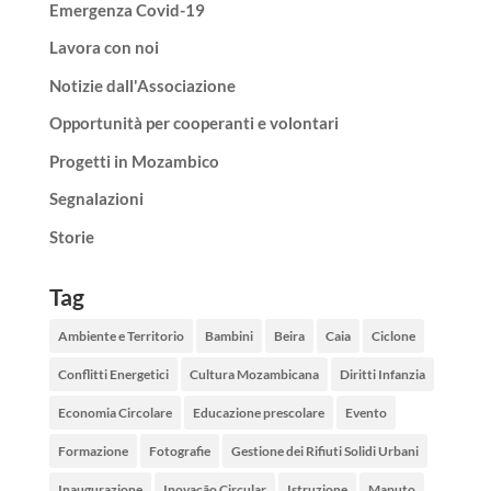
Emergenza Covid-19
Lavora con noi
Notizie dall'Associazione
Opportunità per cooperanti e volontari
Progetti in Mozambico
Segnalazioni
Storie
Tag
Ambiente e Territorio
Bambini
Beira
Caia
Ciclone
Conflitti Energetici
Cultura Mozambicana
Diritti Infanzia
Economia Circolare
Educazione prescolare
Evento
Formazione
Fotografie
Gestione dei Rifiuti Solidi Urbani
Inaugurazione
Inovação Circular
Istruzione
Maputo