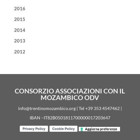
2016
2015
2014
2013
2012
CONSORZIO ASSOCIAZIONI CON IL
MOZAMBICO ODV
info@trentinomozambico.org | Tel +39 353 4547462 |
IBAN –IT82B0501811700000017203647
Aggiorna preferenze