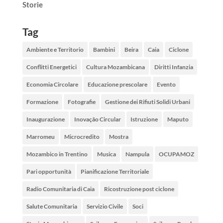
Storie
Tag
Ambiente e Territorio
Bambini
Beira
Caia
Ciclone
Conflitti Energetici
Cultura Mozambicana
Diritti Infanzia
Economia Circolare
Educazione prescolare
Evento
Formazione
Fotografie
Gestione dei Rifiuti Solidi Urbani
Inaugurazione
Inovação Circular
Istruzione
Maputo
Marromeu
Microcredito
Mostra
Mozambico in Trentino
Musica
Nampula
OCUPAMOZ
Pari opportunità
Pianificazione Territoriale
Radio Comunitaria di Caia
Ricostruzione post ciclone
Salute Comunitaria
Servizio Civile
Soci