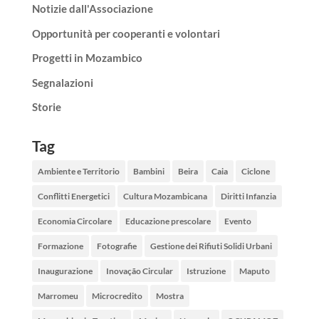
Notizie dall'Associazione
Opportunità per cooperanti e volontari
Progetti in Mozambico
Segnalazioni
Storie
Tag
Ambiente e Territorio
Bambini
Beira
Caia
Ciclone
Conflitti Energetici
Cultura Mozambicana
Diritti Infanzia
Economia Circolare
Educazione prescolare
Evento
Formazione
Fotografie
Gestione dei Rifiuti Solidi Urbani
Inaugurazione
Inovação Circular
Istruzione
Maputo
Marromeu
Microcredito
Mostra