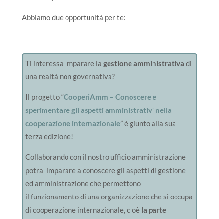
Abbiamo due opportunità per te:
Ti interessa imparare la
gestione amministrativa
di
una realtà non governativa?
Il progetto “
CooperiAmm – Conoscere e
sperimentare gli aspetti amministrativi nella
cooperazione internazionale
” è giunto alla sua
terza edizione!
Collaborando con il nostro ufficio amministrazione
potrai imparare a conoscere gli aspetti di gestione
ed amministrazione che permettono
il funzionamento di una organizzazione che si occupa
di cooperazione internazionale, cioè
la parte