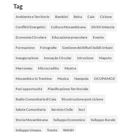
Tag
Ambiente e Territorio
Bambini
Beira
Caia
Ciclone
Conflitti Energetici
Cultura Mozambicana
Diritti Infanzia
Economia Circolare
Educazione prescolare
Evento
Formazione
Fotografie
Gestione dei Rifiuti Solidi Urbani
Inaugurazione
Inovação Circular
Istruzione
Maputo
Marromeu
Microcredito
Mostra
Mozambico in Trentino
Musica
Nampula
OCUPAMOZ
Pari opportunità
Pianificazione Territoriale
Radio Comunitaria di Caia
Ricostruzione post ciclone
Salute Comunitaria
Servizio Civile
Soci
Storia Mozambicana
Sviluppo Economico
Sviluppo Rurale
Sviluppo Umano
Trento
WASH