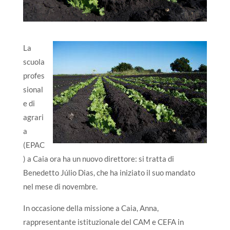
La
scuola
profes
sional
e di
agrari
a
(EPAC
) a Caia ora ha un nuovo direttore: si tratta di
Benedetto Júlio Dias, che ha iniziato il suo mandato
nel mese di novembre.
In occasione della missione a Caia, Anna,
rappresentante istituzionale del CAM e CEFA in