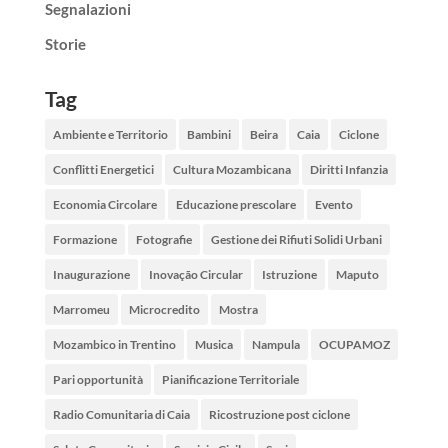
Segnalazioni
Storie
Tag
Ambiente e Territorio
Bambini
Beira
Caia
Ciclone
Conflitti Energetici
Cultura Mozambicana
Diritti Infanzia
Economia Circolare
Educazione prescolare
Evento
Formazione
Fotografie
Gestione dei Rifiuti Solidi Urbani
Inaugurazione
Inovação Circular
Istruzione
Maputo
Marromeu
Microcredito
Mostra
Mozambico in Trentino
Musica
Nampula
OCUPAMOZ
Pari opportunità
Pianificazione Territoriale
Radio Comunitaria di Caia
Ricostruzione post ciclone