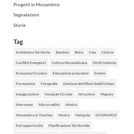
Progetti in Mozambico
Segnalazioni
Storie
Tag
Ambiente e Territorio
Bambini
Beira
Caia
Ciclone
Conflitti Energetici
Cultura Mozambicana
Diritti Infanzia
Economia Circolare
Educazione prescolare
Evento
Formazione
Fotografie
Gestione dei Rifiuti Solidi Urbani
Inaugurazione
Inovação Circular
Istruzione
Maputo
Marromeu
Microcredito
Mostra
Mozambico in Trentino
Musica
Nampula
OCUPAMOZ
Pari opportunità
Pianificazione Territoriale