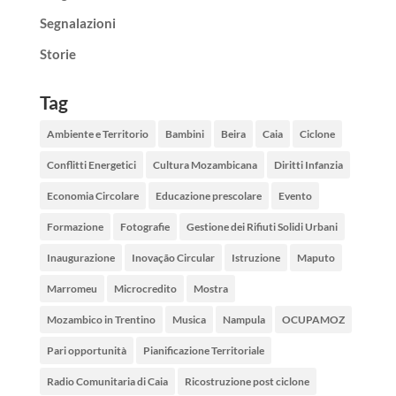
Segnalazioni
Storie
Tag
Ambiente e Territorio
Bambini
Beira
Caia
Ciclone
Conflitti Energetici
Cultura Mozambicana
Diritti Infanzia
Economia Circolare
Educazione prescolare
Evento
Formazione
Fotografie
Gestione dei Rifiuti Solidi Urbani
Inaugurazione
Inovação Circular
Istruzione
Maputo
Marromeu
Microcredito
Mostra
Mozambico in Trentino
Musica
Nampula
OCUPAMOZ
Pari opportunità
Pianificazione Territoriale
Radio Comunitaria di Caia
Ricostruzione post ciclone