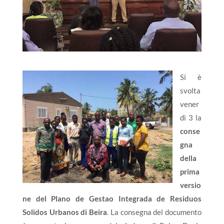
Si è
svolta
vener
dì 3 la
conse
gna
della
prima
versio
ne del Plano de Gestao Integrada de Residuos
Solidos Urbanos di Beira
. La consegna del documento