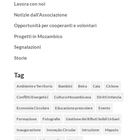
Lavora con noi
Notizie dall'Associazione
Opportunità per cooperanti e volontari
Progetti in Mozambico
Segnalazioni
Storie
Tag
Ambiente e Territorio
Bambini
Beira
Caia
Ciclone
Conflitti Energetici
Cultura Mozambicana
Diritti Infanzia
Economia Circolare
Educazione prescolare
Evento
Formazione
Fotografie
Gestione dei Rifiuti Solidi Urbani
Inaugurazione
Inovação Circular
Istruzione
Maputo