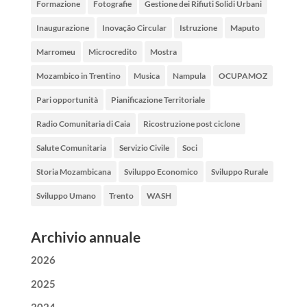
Formazione
Fotografie
Gestione dei Rifiuti Solidi Urbani
Inaugurazione
Inovação Circular
Istruzione
Maputo
Marromeu
Microcredito
Mostra
Mozambico in Trentino
Musica
Nampula
OCUPAMOZ
Pari opportunità
Pianificazione Territoriale
Radio Comunitaria di Caia
Ricostruzione post ciclone
Salute Comunitaria
Servizio Civile
Soci
Storia Mozambicana
Sviluppo Economico
Sviluppo Rurale
Sviluppo Umano
Trento
WASH
Archivio annuale
2026
2025