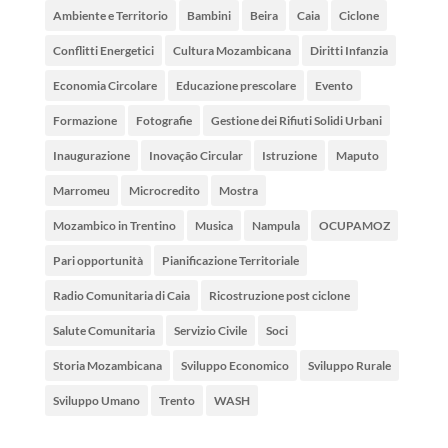
Ambiente e Territorio
Bambini
Beira
Caia
Ciclone
Conflitti Energetici
Cultura Mozambicana
Diritti Infanzia
Economia Circolare
Educazione prescolare
Evento
Formazione
Fotografie
Gestione dei Rifiuti Solidi Urbani
Inaugurazione
Inovação Circular
Istruzione
Maputo
Marromeu
Microcredito
Mostra
Mozambico in Trentino
Musica
Nampula
OCUPAMOZ
Pari opportunità
Pianificazione Territoriale
Radio Comunitaria di Caia
Ricostruzione post ciclone
Salute Comunitaria
Servizio Civile
Soci
Storia Mozambicana
Sviluppo Economico
Sviluppo Rurale
Sviluppo Umano
Trento
WASH