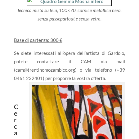
Tecnica mista su tela, 100×70, cornice metallica nera,
senza passepartout e senza vetro.
Base di partenza: 300 €
Se siete interessati all’opera dell’artista di Gardolo,
potete contattare il CAM via mail
(cam@trentinomozambico.org) o via telefono (+39
0461 232401) per proporre la vostra offerta.
C
e
r
c
a