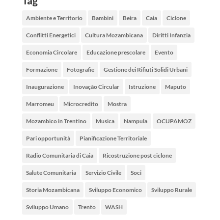
Tag
Ambiente e Territorio
Bambini
Beira
Caia
Ciclone
Conflitti Energetici
Cultura Mozambicana
Diritti Infanzia
Economia Circolare
Educazione prescolare
Evento
Formazione
Fotografie
Gestione dei Rifiuti Solidi Urbani
Inaugurazione
Inovação Circular
Istruzione
Maputo
Marromeu
Microcredito
Mostra
Mozambico in Trentino
Musica
Nampula
OCUPAMOZ
Pari opportunità
Pianificazione Territoriale
Radio Comunitaria di Caia
Ricostruzione post ciclone
Salute Comunitaria
Servizio Civile
Soci
Storia Mozambicana
Sviluppo Economico
Sviluppo Rurale
Sviluppo Umano
Trento
WASH