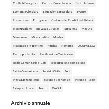
Conflitti Energetici
Cultura Mozambicana
Diritti Infanzia
Economia Circolare
Educazione prescolare
Evento
Formazione
Fotografie
Gestione dei Rifiuti Solidi Urbani
Inaugurazione
Inovação Circular
Istruzione
Maputo
Marromeu
Microcredito
Mostra
Mozambico in Trentino
Musica
Nampula
OCUPAMOZ
Pari opportunità
Pianificazione Territoriale
Radio Comunitaria di Caia
Ricostruzione post ciclone
Salute Comunitaria
Servizio Civile
Soci
Storia Mozambicana
Sviluppo Economico
Sviluppo Rurale
Sviluppo Umano
Trento
WASH
Archivio annuale