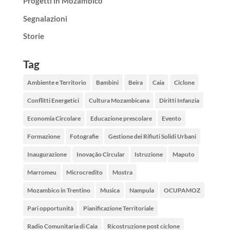
Progetti in Mozambico
Segnalazioni
Storie
Tag
Ambiente e Territorio
Bambini
Beira
Caia
Ciclone
Conflitti Energetici
Cultura Mozambicana
Diritti Infanzia
Economia Circolare
Educazione prescolare
Evento
Formazione
Fotografie
Gestione dei Rifiuti Solidi Urbani
Inaugurazione
Inovação Circular
Istruzione
Maputo
Marromeu
Microcredito
Mostra
Mozambico in Trentino
Musica
Nampula
OCUPAMOZ
Pari opportunità
Pianificazione Territoriale
Radio Comunitaria di Caia
Ricostruzione post ciclone