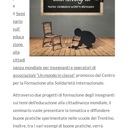
e
il
Semi
nario
sull’
educa
zione
alla
cittadi
nanza mondiale per insegnanti e operatori di
associazioni “Un mondo in classe”
, promosso dal Centro
per la Formazione alla Solidarietà Internazionale.
Attraverso due progetti di formazione degli insegnanti
sui temi dell’educazione alla cittadinanza mondiale, il
seminario vuole presentare la tematica e diffondere
buone pratiche sperimentate nelle scuole del Trentino.
Inoltre, tra i vari esempi di buone pratiche, verrà