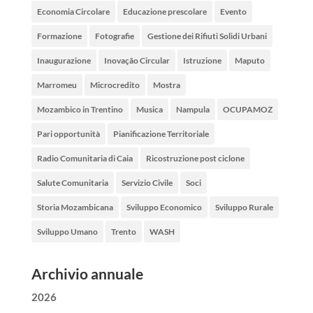
Economia Circolare
Educazione prescolare
Evento
Formazione
Fotografie
Gestione dei Rifiuti Solidi Urbani
Inaugurazione
Inovação Circular
Istruzione
Maputo
Marromeu
Microcredito
Mostra
Mozambico in Trentino
Musica
Nampula
OCUPAMOZ
Pari opportunità
Pianificazione Territoriale
Radio Comunitaria di Caia
Ricostruzione post ciclone
Salute Comunitaria
Servizio Civile
Soci
Storia Mozambicana
Sviluppo Economico
Sviluppo Rurale
Sviluppo Umano
Trento
WASH
Archivio annuale
2026