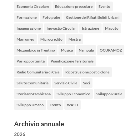
Economia Circolare
Educazione prescolare
Evento
Formazione
Fotografie
Gestione dei Rifiuti Solidi Urbani
Inaugurazione
Inovação Circular
Istruzione
Maputo
Marromeu
Microcredito
Mostra
Mozambico in Trentino
Musica
Nampula
OCUPAMOZ
Pari opportunità
Pianificazione Territoriale
Radio Comunitaria di Caia
Ricostruzione post ciclone
Salute Comunitaria
Servizio Civile
Soci
Storia Mozambicana
Sviluppo Economico
Sviluppo Rurale
Sviluppo Umano
Trento
WASH
Archivio annuale
2026