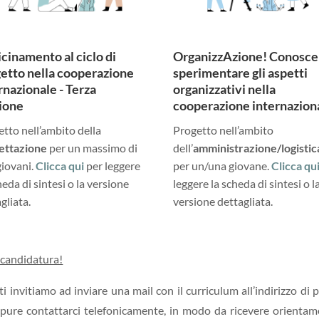
cinamento al ciclo di
OrganizzAzione! Conosce
etto nella cooperazione
sperimentare gli aspetti
rnazionale - Terza
organizzativi nella
ione
cooperazione internazion
tto nell’ambito della
Progetto nell’ambito
ettazione
per un massimo di
dell’
amministrazione/logistic
giovani.
Clicca qui
per leggere
per un/una giovane.
Clicca qu
heda di sintesi o la versione
leggere la scheda di sintesi o l
gliata.
versione dettagliata.
a candidatura!
i invitiamo ad inviare una mail con il curriculum all’indirizzo di 
ure contattarci telefonicamente, in modo da ricevere orienta