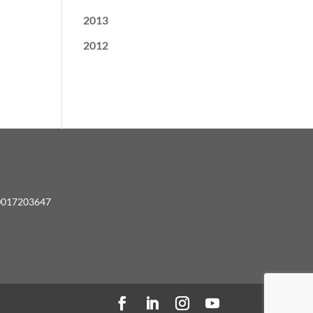
2013
2012
00017203647