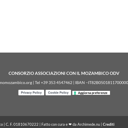
CONSORZIO ASSOCIAZIONI CON IL MOZAMBICO ODV
inomozambico.org | Tel +39 353 4547462 | IBAN –IT82B05018117000
Aggiorna preferenze
co | C. F. 01810670222 | Fatto con cura e ❤ da Archimede.nu |
Crediti