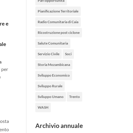
Pari opportunità
Pianificazione Territoriale
Radio Comunitaria di Caia
re e
Ricostruzione post ciclone
ale
Salute Comunitaria
Servizio Civile
Soci
a
Storia Mozambicana
i
per
Sviluppo Economico
a
Sviluppo Rurale
Sviluppo Umano
Trento
WASH
posta
Archivio annuale
mento