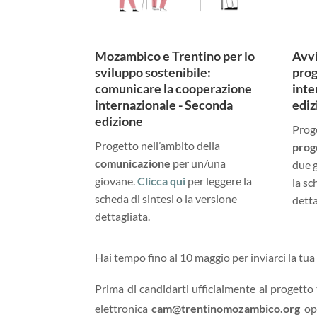
Mozambico e Trentino per lo
Avvi
sviluppo sostenibile:
prog
comunicare la cooperazione
inte
internazionale - Seconda
ediz
edizione
Proge
Progetto nell’ambito della
prog
comunicazione
per un/una
due 
giovane.
Clicca qui
per leggere la
la sc
scheda di sintesi o la versione
detta
dettagliata.
Hai tempo fino al 10 maggio per inviarci la tu
Prima di candidarti ufficialmente al progetto t
elettronica
cam@trentinomozambico.org
opp