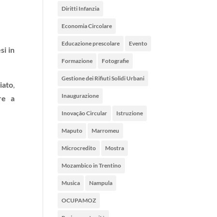
Diritti Infanzia
Economia Circolare
Educazione prescolare
Evento
si in
Formazione
Fotografie
Gestione dei Rifiuti Solidi Urbani
iato
,
Inaugurazione
re a
Inovação Circular
Istruzione
Maputo
Marromeu
Microcredito
Mostra
Mozambico in Trentino
Musica
Nampula
OCUPAMOZ