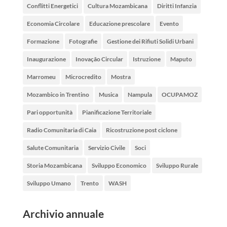
Conflitti Energetici
Cultura Mozambicana
Diritti Infanzia
Economia Circolare
Educazione prescolare
Evento
Formazione
Fotografie
Gestione dei Rifiuti Solidi Urbani
Inaugurazione
Inovação Circular
Istruzione
Maputo
Marromeu
Microcredito
Mostra
Mozambico in Trentino
Musica
Nampula
OCUPAMOZ
Pari opportunità
Pianificazione Territoriale
Radio Comunitaria di Caia
Ricostruzione post ciclone
Salute Comunitaria
Servizio Civile
Soci
Storia Mozambicana
Sviluppo Economico
Sviluppo Rurale
Sviluppo Umano
Trento
WASH
Archivio annuale