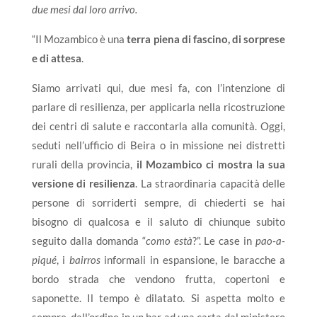
due mesi dal loro arrivo.
“Il Mozambico è una
terra piena di fascino, di sorprese
e di attesa
.
Siamo arrivati qui, due mesi fa, con l’intenzione di
parlare di resilienza, per applicarla nella ricostruzione
dei centri di salute e raccontarla alla comunità. Oggi,
seduti nell’ufficio di Beira o in missione nei distretti
rurali della provincia,
il Mozambico ci mostra la sua
versione di resilienza
. La straordinaria capacità delle
persone di sorriderti sempre, di chiederti se hai
bisogno di qualcosa e il saluto di chiunque subito
seguito dalla domanda “
como està
?”. Le case in
pao-a-
piqué
, i
bairros
informali in espansione, le baracche a
bordo strada che vendono frutta, copertoni e
saponette. Il tempo è dilatato. Si aspetta molto e
sempre, dall’ordine in un bar ad una carta dal ministero