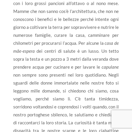
con i loro grossi pancioni all’ottavo o al nono mese.
Mamme che non sanno cos’è l’architettura, che non ne
conoscono i benefici e le bellezze perché intente ogni
giorno a coltivare la terra per sopravvivere e nutrire le
numerose famiglie, curare la casa, camminare per
chilometri per procurarsi l’acqua. Per alcune la
casa de
mãe-espera
dei centri di salute è un lusso. Un tetto
sopra la testa e un pozzo a 3 metri dalla veranda dove
prendere acqua per cucinare e per lavare le
capulane
non sempre sono presenti nel loro quotidiano. Negli
sguardi delle donne immortalate nelle nostre foto si
leggono mille domande, si chiedono chi siamo, cosa
vogliamo, perché siamo lì. C’è tanta timidezza,
sorridono voltandosi e coprendosi i volti quando, con il
nostro portoghese sbilenco, le salutiamo e chiediamo
di raccontarci la loro storia. La curiosità è tanta ma la
disparità tra le nostre scarpe e le loro ciabattine