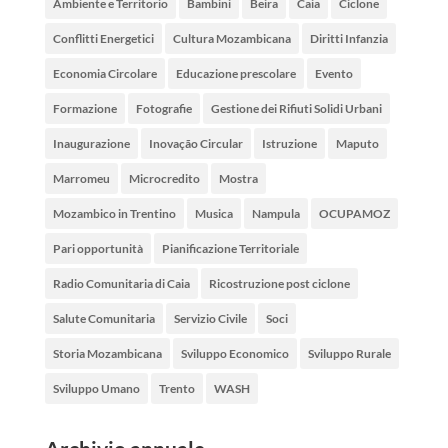
Ambiente e Territorio
Bambini
Beira
Caia
Ciclone
Conflitti Energetici
Cultura Mozambicana
Diritti Infanzia
Economia Circolare
Educazione prescolare
Evento
Formazione
Fotografie
Gestione dei Rifiuti Solidi Urbani
Inaugurazione
Inovação Circular
Istruzione
Maputo
Marromeu
Microcredito
Mostra
Mozambico in Trentino
Musica
Nampula
OCUPAMOZ
Pari opportunità
Pianificazione Territoriale
Radio Comunitaria di Caia
Ricostruzione post ciclone
Salute Comunitaria
Servizio Civile
Soci
Storia Mozambicana
Sviluppo Economico
Sviluppo Rurale
Sviluppo Umano
Trento
WASH