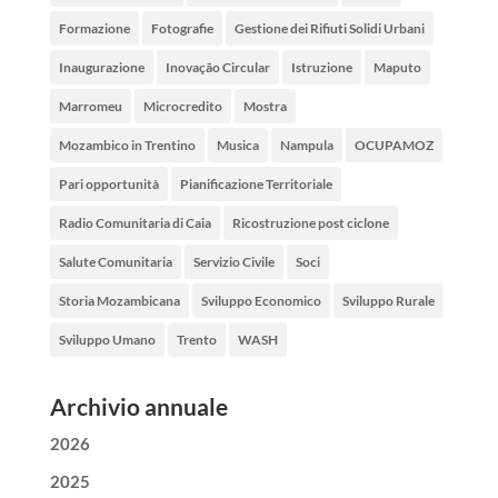
Formazione
Fotografie
Gestione dei Rifiuti Solidi Urbani
Inaugurazione
Inovação Circular
Istruzione
Maputo
Marromeu
Microcredito
Mostra
Mozambico in Trentino
Musica
Nampula
OCUPAMOZ
Pari opportunità
Pianificazione Territoriale
Radio Comunitaria di Caia
Ricostruzione post ciclone
Salute Comunitaria
Servizio Civile
Soci
Storia Mozambicana
Sviluppo Economico
Sviluppo Rurale
Sviluppo Umano
Trento
WASH
Archivio annuale
2026
2025