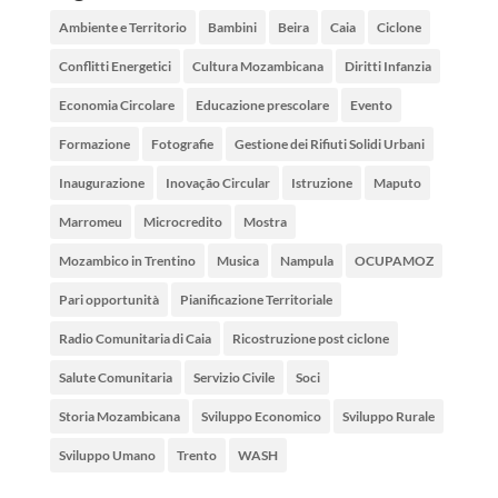
Ambiente e Territorio
Bambini
Beira
Caia
Ciclone
Conflitti Energetici
Cultura Mozambicana
Diritti Infanzia
Economia Circolare
Educazione prescolare
Evento
Formazione
Fotografie
Gestione dei Rifiuti Solidi Urbani
Inaugurazione
Inovação Circular
Istruzione
Maputo
Marromeu
Microcredito
Mostra
Mozambico in Trentino
Musica
Nampula
OCUPAMOZ
Pari opportunità
Pianificazione Territoriale
Radio Comunitaria di Caia
Ricostruzione post ciclone
Salute Comunitaria
Servizio Civile
Soci
Storia Mozambicana
Sviluppo Economico
Sviluppo Rurale
Sviluppo Umano
Trento
WASH