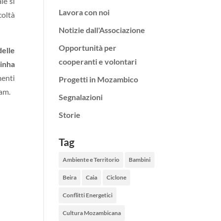
le si
Lavora con noi
coltà
Notizie dall'Associazione
Opportunità per
delle
cooperanti e volontari
linha
menti
Progetti in Mozambico
iam.
Segnalazioni
Storie
Tag
Ambiente e Territorio
Bambini
Beira
Caia
Ciclone
Conflitti Energetici
Cultura Mozambicana