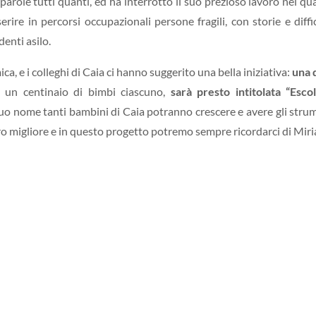
arole tutti quanti, ed ha interrotto il suo prezioso lavoro nel qua
ire in percorsi occupazionali persone fragili, con storie e diffi
enti asilo.
, e i colleghi di Caia ci hanno suggerito una bella iniziativa:
una 
rca un centinaio di bimbi ciascuno,
sarà presto intitolata “Esco
 suo nome tanti bambini di Caia potranno crescere e avere gli stru
uro migliore e in questo progetto potremo sempre ricordarci di Mir