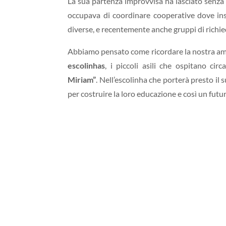
La sua partenza improvvisa ha lasciato senza p
occupava di coordinare cooperative dove inser
diverse, e recentemente anche gruppi di richied
Abbiamo pensato come ricordare la nostra amica
escolinhas
, i piccoli asili che ospitano ci
Miriam”
. Nell’escolinha che porterà presto il
per costruire la loro educazione e così un fut