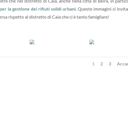
re che nel distretto di Caia, anche nella città di Beira, in partic
er la gestione dei rifiuti solidi urbani
. Queste immagini ci invit
sa rispetto al distretto di Caia che ci è tanto famigliare!
1
2
3
Acca