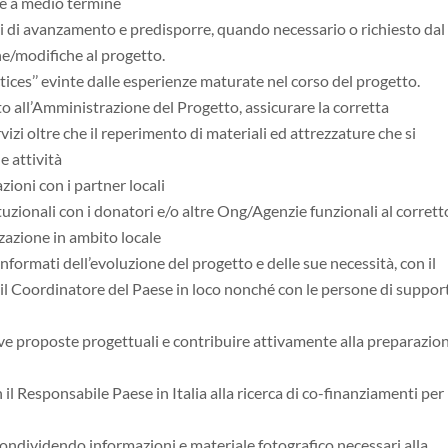
che a medio termine
ati di avanzamento e predisporre, quando necessario o richiesto dal
he/modifiche al progetto.
ctices’’ evinte dalle esperienze maturate nel corso del progetto.
o all’Amministrazione del Progetto, assicurare la corretta
izi oltre che il reperimento di materiali ed attrezzature che si
e attività
zioni con i partner locali
uzionali con i donatori e/o altre Ong/Agenzie funzionali al corrett
zazione in ambito locale
ormati dell’evoluzione del progetto e delle sue necessità, con il
 il Coordinatore del Paese in loco nonché con le persone di suppor
ve proposte progettuali e contribuire attivamente alla preparazio
l Responsabile Paese in Italia alla ricerca di co-finanziamenti per 
ondividendo informazioni e materiale fotografico necessari alla