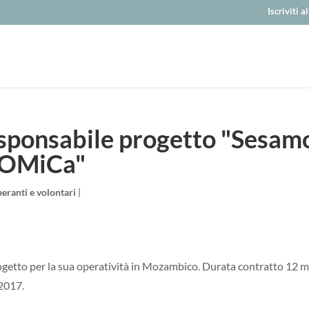
Iscriviti 
esponsabile progetto "Sesam
 SOMiCa"
eranti e volontari
|
etto per la sua operatività in Mozambico. Durata contratto 12 m
 2017.