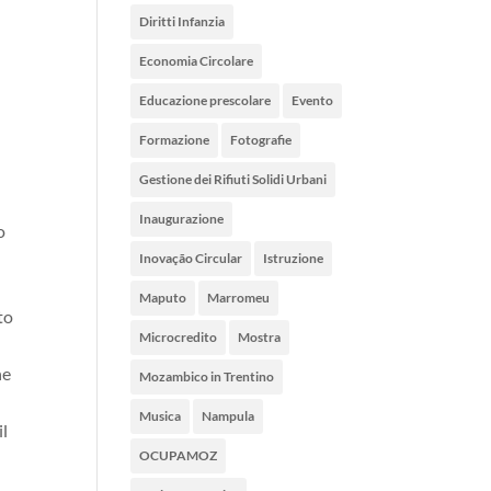
Diritti Infanzia
Economia Circolare
Educazione prescolare
Evento
Formazione
Fotografie
Gestione dei Rifiuti Solidi Urbani
Inaugurazione
o
Inovação Circular
Istruzione
Maputo
Marromeu
to
Microcredito
Mostra
ne
Mozambico in Trentino
Musica
Nampula
il
OCUPAMOZ