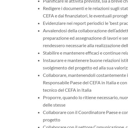
Pianificare le attività previste, sia a breve 
Redigere i documenti e le relazioni sugli st
CEFA e dai finanziatori, le eventuali prorog
Evidenziare nei report periodici le ‘best pra
Avvalendosi della collaborazione dell’addett
preparazione ed assegnazione di lavori e serv
rendessero necessarie alla realizzazione dell
Stabilire e mantenere efficaci e continue rela
Instaurare e mantenere buone relazioni istit
svolgimento del progetto ed alla sua valoriz
Collaborare, mantenendoli costantemente inf
Responsabile Paese del CEFA in Italia e con
tecnico del CEFA in Italia
Proporre, quando lo ritiene necessario, nuo
delle stesse
Collaborare con il Coordinatore Paese e con i
progetto
Collaborare con il settore Comunicazione, c