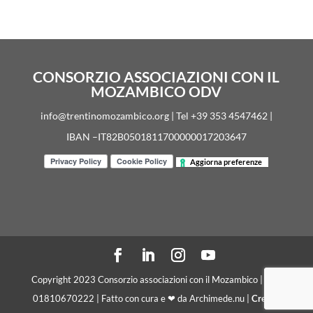
CONSORZIO ASSOCIAZIONI CON IL
MOZAMBICO ODV
info@trentinomozambico.org | Tel +39 353 4547462 |
IBAN –IT82B0501811700000017203647
Aggiorna preferenze
Copyright 2023 Consorzio associazioni con il Mozambico | C. F.
01810670222 | Fatto con cura e ❤ da Archimede.nu |
Crediti