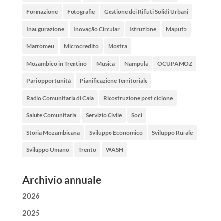
Formazione
Fotografie
Gestione dei Rifiuti Solidi Urbani
Inaugurazione
Inovação Circular
Istruzione
Maputo
Marromeu
Microcredito
Mostra
Mozambico in Trentino
Musica
Nampula
OCUPAMOZ
Pari opportunità
Pianificazione Territoriale
Radio Comunitaria di Caia
Ricostruzione post ciclone
Salute Comunitaria
Servizio Civile
Soci
Storia Mozambicana
Sviluppo Economico
Sviluppo Rurale
Sviluppo Umano
Trento
WASH
Archivio annuale
2026
2025