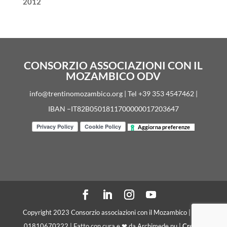
2012
CONSORZIO ASSOCIAZIONI CON IL
MOZAMBICO ODV
info@trentinomozambico.org | Tel +39 353 4547462 |
IBAN –IT82B0501811700000017203647
Aggiorna preferenze
Copyright 2023 Consorzio associazioni con il Mozambico | C. F.
01810670222 | Fatto con cura e ❤ da Archimede.nu |
Crediti