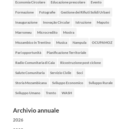
Economia Circolare
Educazione prescolare
Evento
Formazione
Fotografie
Gestione dei Rifiuti Solidi Urbani
Inaugurazione
Inovação Circular
Istruzione
Maputo
Marromeu
Microcredito
Mostra
Mozambico in Trentino
Musica
Nampula
OCUPAMOZ
Pari opportunità
Pianificazione Territoriale
Radio Comunitaria di Caia
Ricostruzione post ciclone
Salute Comunitaria
Servizio Civile
Soci
Storia Mozambicana
Sviluppo Economico
Sviluppo Rurale
Sviluppo Umano
Trento
WASH
Archivio annuale
2026