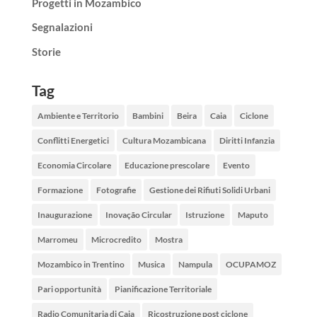
Progetti in Mozambico
Segnalazioni
Storie
Tag
Ambiente e Territorio
Bambini
Beira
Caia
Ciclone
Conflitti Energetici
Cultura Mozambicana
Diritti Infanzia
Economia Circolare
Educazione prescolare
Evento
Formazione
Fotografie
Gestione dei Rifiuti Solidi Urbani
Inaugurazione
Inovação Circular
Istruzione
Maputo
Marromeu
Microcredito
Mostra
Mozambico in Trentino
Musica
Nampula
OCUPAMOZ
Pari opportunità
Pianificazione Territoriale
Radio Comunitaria di Caia
Ricostruzione post ciclone