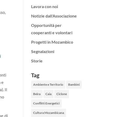
Lavora con noi
sso,
Notizie dall'Associazione
Opportunità per
cooperanti e volontari
Progetti in Mozambico
Segnalazioni
i
Storie
Tag
enti
a e
Ambiente e Territorio
Bambini
). Il
Beira
Caia
Ciclone
ino
Conflitti Energetici
Cultura Mozambicana
ne di