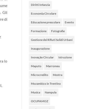
Diritti Infanzia
fiume
. Gli
Economia Circolare
re di
Educazione prescolare
Evento
Formazione
Fotografie
z
Gestione dei Rifiuti Solidi Urbani
Inaugurazione
Inovação Circular
Istruzione
ra lo
Maputo
Marromeu
Microcredito
Mostra
Mozambico in Trentino
i,
Musica
Nampula
OCUPAMOZ