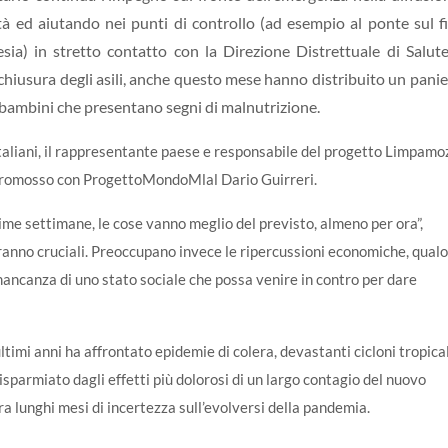
à ed aiutando nei punti di controllo (ad esempio al ponte sul 
ia) in stretto contatto con la Direzione Distrettuale di Salute
a chiusura degli asili, anche questo mese hanno distribuito un panie
i bambini che presentano segni di malnutrizione.
aliani, il rappresentante paese e responsabile del progetto Limpamo
 promosso con ProgettoMondoMlal Dario Guirreri.
ime settimane, le cose vanno meglio del previsto, almeno per ora”,
anno cruciali. Preoccupano invece le ripercussioni economiche, qualo
mancanza di uno stato sociale che possa venire in contro per dare
timi anni ha affrontato epidemie di colera, devastanti cicloni tropical
isparmiato dagli effetti più dolorosi di un largo contagio del nuovo
a lunghi mesi di incertezza sull’evolversi della pandemia.