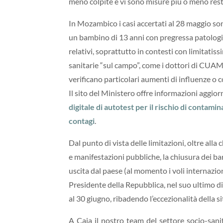
meno colpite e vi sono misure più o meno restri
In Mozambico i casi accertati al 28 maggio sono
un bambino di 13 anni con pregressa patologi
relativi, soprattutto in contesti con limitatissi
sanitarie “sul campo”, come i dottori di CUA
verificano particolari aumenti di influenze o 
Il sito del Ministero offre informazioni aggi
digitale di autotest per il rischio di contami
contagi
.
Dal punto di vista delle limitazioni, oltre all
e manifestazioni pubbliche, la chiusura dei bar
uscita dal paese (al momento i voli internazio
Presidente della Repubblica, nel suo ultimo di
al 30 giugno, ribadendo l’eccezionalità della 
A Caia il nostro team del settore socio-sani