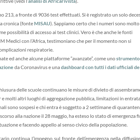
ttive (vedi l’
analisi di Africarivista
).
 213, a fronte di 9036 test effettuati. Si è registrato un solo dece
a cronica (fonte
MISAU
). Sappiamo certo che i numeri sono molto
me possibilità di accesso ai test clinici. Vero è che anche le fonti
MM Medici con l’Africa, testimoniano che per il momento non si
complicazioni respiratorie.
ornate ed anche alcune piattaforme “avanzate”, come uno
strumento
nazione
da Coronavirus e una
dashboard con tutti i dati ufficiali de
a chiusura delle scuole continuano le misure di divieto di assembram
 e molti altri luoghi di aggregazione pubblica, limitazioni in entrat
nali sono sospesi e chi entra è soggetto a 2 settimane di quarantena
scorso alla nazione il 28 maggio, ha esteso lo stato di emergenza f
situazione e facendo appello al senso civico della popolazione.
tario continua l’impegno sul fronte dell’emergenza nella diffusio