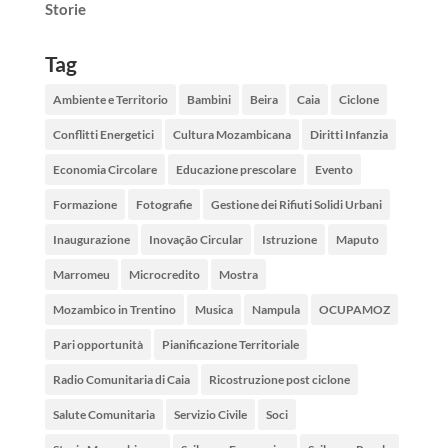
Storie
Tag
Ambiente e Territorio
Bambini
Beira
Caia
Ciclone
Conflitti Energetici
Cultura Mozambicana
Diritti Infanzia
Economia Circolare
Educazione prescolare
Evento
Formazione
Fotografie
Gestione dei Rifiuti Solidi Urbani
Inaugurazione
Inovação Circular
Istruzione
Maputo
Marromeu
Microcredito
Mostra
Mozambico in Trentino
Musica
Nampula
OCUPAMOZ
Pari opportunità
Pianificazione Territoriale
Radio Comunitaria di Caia
Ricostruzione post ciclone
Salute Comunitaria
Servizio Civile
Soci