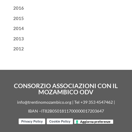
2016
2015
2014
2013
2012
CONSORZIO ASSOCIAZIONI CON IL
MOZAMBICO ODV
info@trentinomozambico.org | Tel +39 353 4547462 |
IBAN –IT82B0501811700000017203647
Aggiorna preferenze