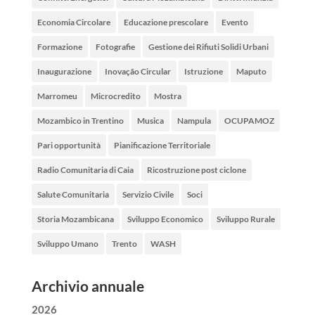
Economia Circolare
Educazione prescolare
Evento
Formazione
Fotografie
Gestione dei Rifiuti Solidi Urbani
Inaugurazione
Inovação Circular
Istruzione
Maputo
Marromeu
Microcredito
Mostra
Mozambico in Trentino
Musica
Nampula
OCUPAMOZ
Pari opportunità
Pianificazione Territoriale
Radio Comunitaria di Caia
Ricostruzione post ciclone
Salute Comunitaria
Servizio Civile
Soci
Storia Mozambicana
Sviluppo Economico
Sviluppo Rurale
Sviluppo Umano
Trento
WASH
Archivio annuale
2026