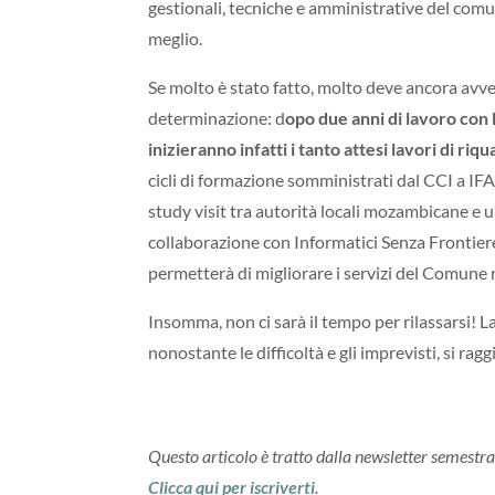
gestionali, tecniche e amministrative del com
meglio.
Se molto è stato fatto, molto deve ancora avv
determinazione: d
opo due anni di lavoro con l
inizieranno infatti i tanto attesi lavori di riq
cicli di formazione somministrati dal CCI a IF
study visit tra autorità locali mozambicane e un
collaborazione con Informatici Senza Frontiere,
permetterà di migliorare i servizi del Comune ri
Insomma, non ci sarà il tempo per rilassarsi! 
nonostante le difficoltà e gli imprevisti, si ragg
Questo articolo è tratto dalla newsletter semestra
Clicca qui per iscriverti.