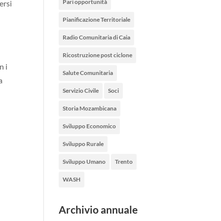
Pari opportunità
ersi
Pianificazione Territoriale
Radio Comunitaria di Caia
Ricostruzione post ciclone
n i
Salute Comunitaria
a
Servizio Civile
Soci
Storia Mozambicana
Sviluppo Economico
Sviluppo Rurale
Sviluppo Umano
Trento
WASH
Archivio annuale