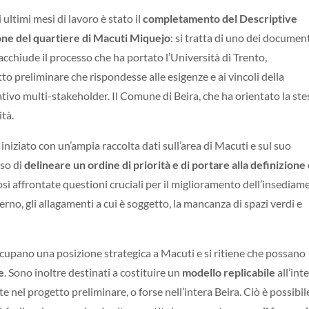
ultimi mesi di lavoro è stato il
completamento
del Descriptive
ione del quartiere di Macuti Miquejo
: si tratta di uno dei documen
chiude il processo che ha portato l’Università di Trento,
to preliminare che rispondesse alle esigenze e ai vincoli della
ivo multi-stakeholder. Il Comune di Beira, che ha orientato la st
ità.
iniziato con un’ampia raccolta dati sull’area di Macuti e sul suo
so di
delineare un ordine di priorità e di portare alla definizione 
osì affrontate questioni cruciali per il miglioramento dell’insediam
erno, gli allagamenti a cui è soggetto, la mancanza di spazi verdi e
cupano una posizione strategica a Macuti e si ritiene che possano
e
. Sono inoltre destinati a costituire un
modello replicabile
all’int
te nel progetto preliminare, o forse nell’intera Beira. Ciò è possibil