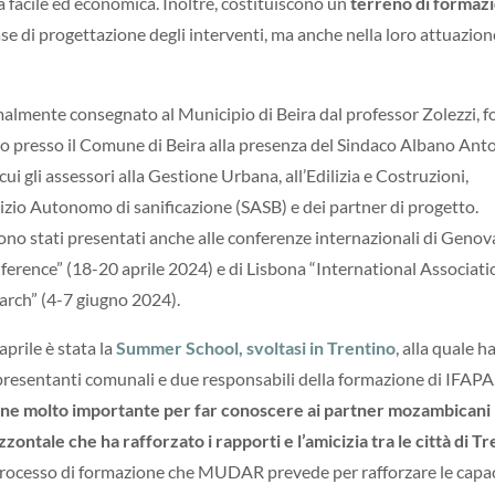
ità facile ed economica. Inoltre, costituiscono un
terreno di formaz
fase di progettazione degli interventi, ma anche nella loro attuazion
malmente consegnato al Municipio di Beira dal professor Zolezzi, f
o presso il Comune di Beira alla presenza del Sindaco Albano Ant
 cui gli assessori alla Gestione Urbana, all’Edilizia e Costruzioni,
rvizio Autonomo di sanificazione (SASB) e dei partner di progetto.
sono stati presentati anche alle conferenze internazionali di Genov
ference” (18-20 aprile 2024) e di Lisbona “International Associati
rch” (4-7 giugno 2024).
prile è stata la
Summer School, svoltasi in Trentino
, alla quale 
ppresentanti comunali e due responsabili della formazione di IFAPA
one molto importante per far conoscere ai partner mozambicani 
zzontale che ha rafforzato i rapporti e l’amicizia tra le città di T
processo di formazione che MUDAR prevede per rafforzare le capa