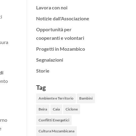
Lavora con noi
ti
Notizie dall'Associazione
Opportunità per
cooperanti e volontari
esura
Progetti in Mozambico
Segnalazioni
Storie
di
ento
Tag
Ambiente e Territorio
Bambini
Beira
Caia
Ciclone
erno
Conflitti Energetici
e
Cultura Mozambicana