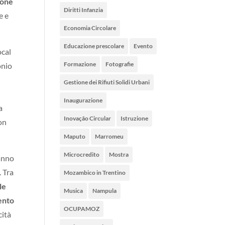
ione
Diritti Infanzia
e e
Economia Circolare
Educazione prescolare
Evento
ocal
Formazione
Fotografie
onio
Gestione dei Rifiuti Solidi Urbani
Inaugurazione
a
Inovação Circular
Istruzione
on
Maputo
Marromeu
Microcredito
Mostra
hanno
. Tra
Mozambico in Trentino
le
Musica
Nampula
rento
OCUPAMOZ
cità