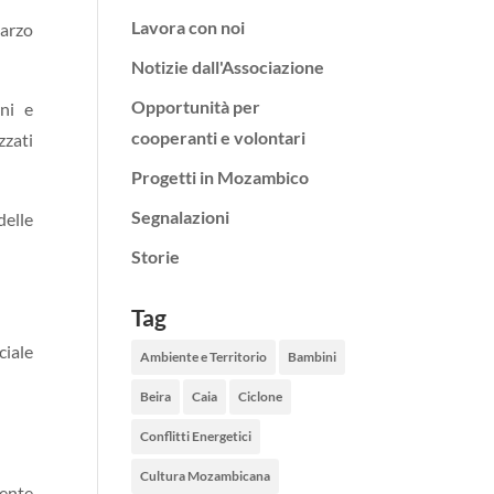
Lavora con noi
marzo
Notizie dall'Associazione
Opportunità per
rni e
cooperanti e volontari
zzati
Progetti in Mozambico
Segnalazioni
delle
Storie
Tag
ciale
Ambiente e Territorio
Bambini
Beira
Caia
Ciclone
Conflitti Energetici
Cultura Mozambicana
iente