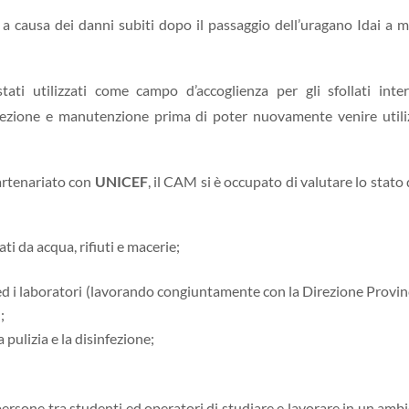
 a causa dei danni subiti dopo il passaggio dell’uragano Idai a 
 stati utilizzati come campo d’accoglienza per gli sfollati inte
fezione e manutenzione prima di poter nuovamente venire utili
artenariato con
UNICEF
, il CAM si è occupato di valutare lo stato 
ati da acqua, rifiuti e macerie;
nici ed i laboratori (lavorando congiuntamente con la Direzione Provin
;
 pulizia e la disinfezione;
rsone tra studenti ed operatori di studiare e lavorare in un amb