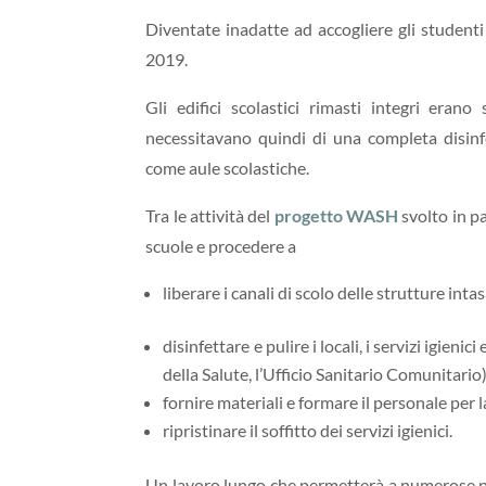
Diventate inadatte ad accogliere gli studenti
2019.
Gli edifici scolastici rimasti integri erano
necessitavano quindi di una completa disin
come aule scolastiche.
Tra le attività del
progetto WASH
svolto in p
scuole e procedere a
liberare i canali di scolo delle strutture intas
disinfettare e pulire i locali, i servizi igie
della Salute, l’Ufficio Sanitario Comunitario)
fornire materiali e formare il personale per la
ripristinare il soffitto dei servizi igienici.
Un lavoro lungo che permetterà a numerose pe