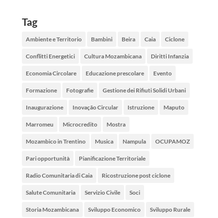
Tag
Ambiente e Territorio
Bambini
Beira
Caia
Ciclone
Conflitti Energetici
Cultura Mozambicana
Diritti Infanzia
Economia Circolare
Educazione prescolare
Evento
Formazione
Fotografie
Gestione dei Rifiuti Solidi Urbani
Inaugurazione
Inovação Circular
Istruzione
Maputo
Marromeu
Microcredito
Mostra
Mozambico in Trentino
Musica
Nampula
OCUPAMOZ
Pari opportunità
Pianificazione Territoriale
Radio Comunitaria di Caia
Ricostruzione post ciclone
Salute Comunitaria
Servizio Civile
Soci
Storia Mozambicana
Sviluppo Economico
Sviluppo Rurale