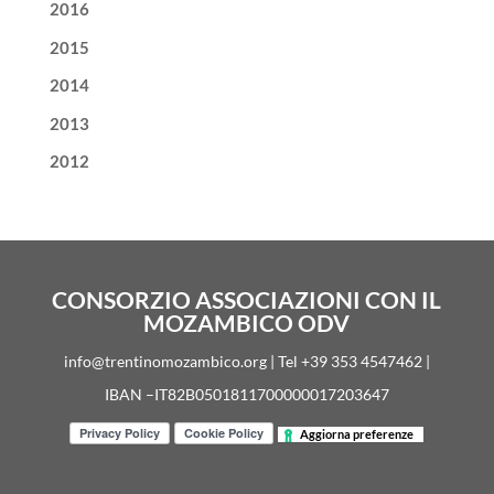
2016
2015
2014
2013
2012
CONSORZIO ASSOCIAZIONI CON IL
MOZAMBICO ODV
info@trentinomozambico.org | Tel +39 353 4547462 |
IBAN –IT82B0501811700000017203647
Aggiorna preferenze